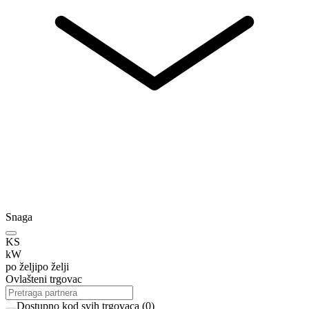
Snaga
KS
kW
po želji
po želji
Ovlašteni trgovac
Dostupno kod svih trgovaca
(
0
)