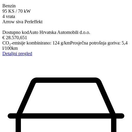
Benzin
95
KS
/
70
kW
4 vrata
Arrow siva Perleffekt
Dostupno kod
Auto Hrvatska Automobili d.o.o.
€ 28.570,65
1
CO₂-emisije kombinirano
:
124
g/km
Prosječna potrošnja goriva
:
5,4
l/100km
Detaljni pregled