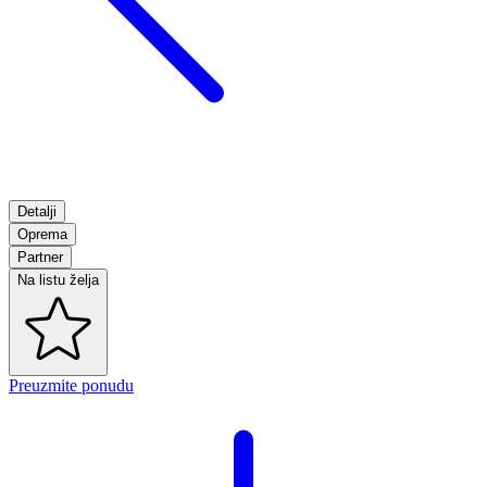
Detalji
Oprema
Partner
Na listu želja
Preuzmite ponudu