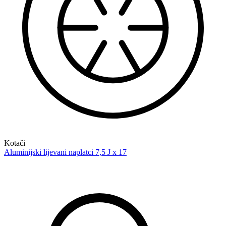
Kotači
Aluminijski lijevani naplatci 7,5 J x 17