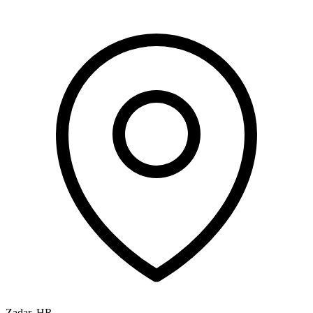
Zadar
,
HR
-