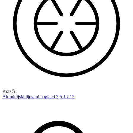
Kotači
Aluminijski lijevani naplatci 7,5 J x 17