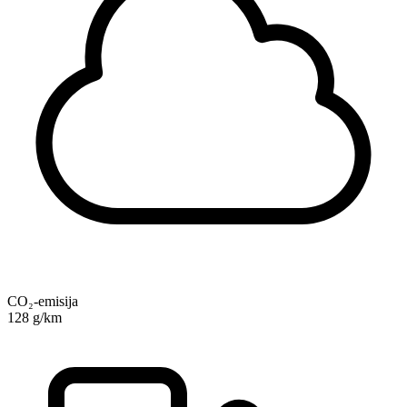
CO₂-emisija
128 g/km