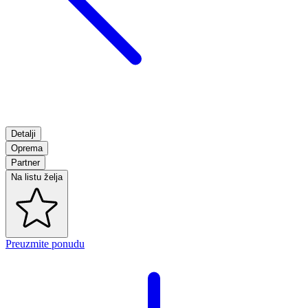
Detalji
Oprema
Partner
Na listu želja
Preuzmite ponudu