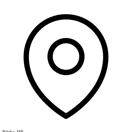
Rijeka
,
HR
-