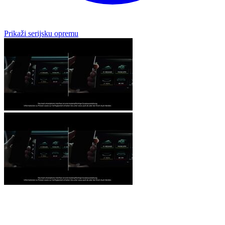
Prikaži serijsku opremu