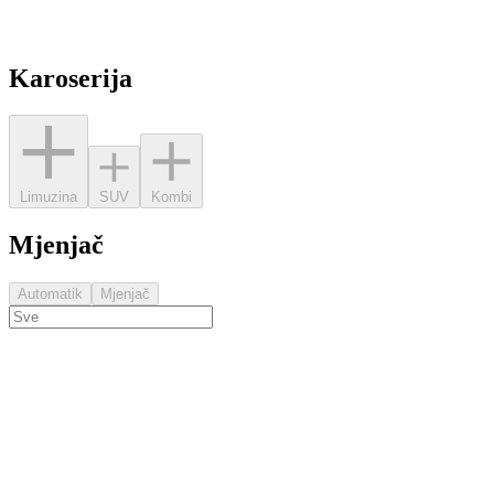
Karoserija
Limuzina
SUV
Kombi
Mjenjač
Automatik
Mjenjač