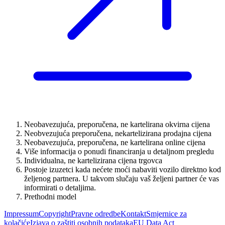
Neobavezujuća, preporučena, ne kartelirana okvirna cijena
Neobvezujuća preporučena, nekartelizirana prodajna cijena
Neobavezujuća, preporučena, ne kartelirana online cijena
Više informacija o ponudi financiranja u detaljnom pregledu
Individualna, ne kartelizirana cijena trgovca
Postoje izuzetci kada nećete moći nabaviti vozilo direktno kod
željenog partnera. U takvom slučaju vaš željeni partner će vas
informirati o detaljima.
Prethodni model
Impressum
Copyright
Pravne odredbe
Kontakt
Smjernice za
kolačiće
Izjava o zaštiti osobnih podataka
EU Data Act