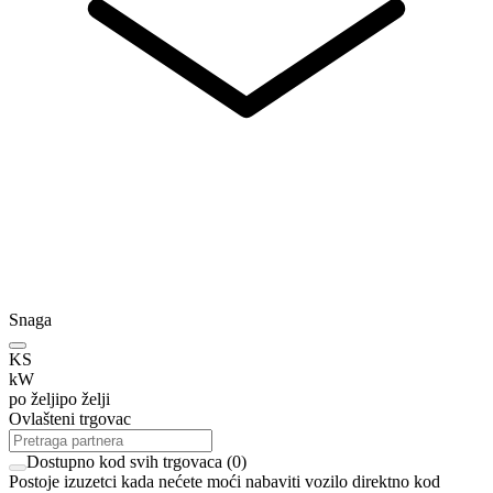
Snaga
KS
kW
po želji
po želji
Ovlašteni trgovac
Dostupno kod svih trgovaca
(
0
)
Postoje izuzetci kada nećete moći nabaviti vozilo direktno kod