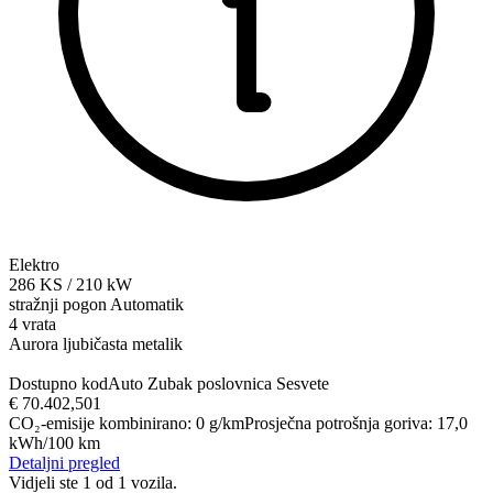
Elektro
286
KS
/
210
kW
stražnji pogon
Automatik
4 vrata
Aurora ljubičasta metalik
Dostupno kod
Auto Zubak poslovnica Sesvete
€ 70.402,50
1
CO₂-emisije kombinirano
:
0
g/km
Prosječna potrošnja goriva
:
17,0
kWh/100 km
Detaljni pregled
Vidjeli ste 1 od 1 vozila.