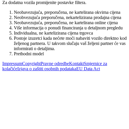
Za dodatna vozila promijenite postavke filtera.
Neobavezujuća, preporučena, ne kartelirana okvirna cijena
Neobvezujuća preporučena, nekartelizirana prodajna cijena
Neobavezujuća, preporučena, ne kartelirana online cijena
Više informacija o ponudi financiranja u detaljnom pregledu
Individualna, ne kartelizirana cijena trgovca
Postoje izuzetci kada nećete moći nabaviti vozilo direktno kod
željenog partnera. U takvom slučaju vaš željeni partner će vas
informirati o detaljima.
Prethodni model
Impressum
Copyright
Pravne odredbe
Kontakt
Smjernice za
kolačiće
Izjava o zaštiti osobnih podataka
EU Data Act