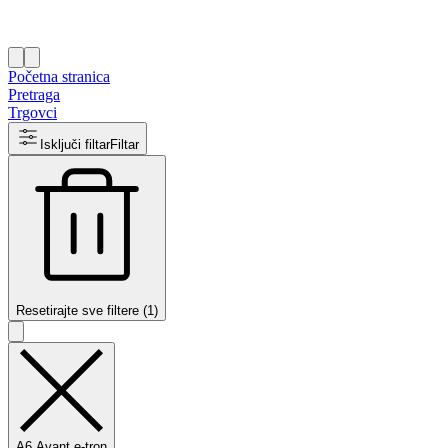
Početna stranica
Pretraga
Trgovci
Isključi filtar
Filtar
Resetirajte sve filtere (1)
A6 Avant e-tron