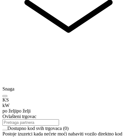
Snaga
KS
kW
po želji
po želji
Ovlašteni trgovac
Dostupno kod svih trgovaca
(
0
)
Postoje izuzetci kada nećete moći nabaviti vozilo direktno kod