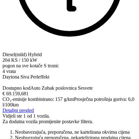
Diesel(mild) Hybrid
204
KS
/
150
kW
pogon na sve kotače
S tronic
4 vrata
Daytona Siva Perleffekt
Dostupno kod
Auto Zubak poslovnica Sesvete
€ 69.159,68
1
CO₂-emisije kombinirano
:
157
g/km
Prosječna potrošnja goriva
:
6,0
l/100km
Detaljni pregled
Vidjeli ste 1 od 1 vozila.
Za dodatna vozila promijenite postavke filtera.
Neobavezujuća, preporučena, ne kartelirana okvirna cijena
Neobvezujuća preporučena, nekartelizirana prodajna cijena