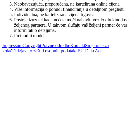
Neobavezujuća, preporučena, ne kartelirana online cijena
Više informacija o ponudi financiranja u detaljnom pregledu
Individualna, ne kartelizirana cijena trgovca
Postoje izuzetci kada nećete moći nabaviti vozilo direktno kod
željenog partnera. U takvom slučaju vaš željeni partner će vas
informirati o detaljima.
Prethodni model
Impressum
Copyright
Pravne odredbe
Kontakt
Smjernice za
kolačiće
Izjava o zaštiti osobnih podataka
EU Data Act