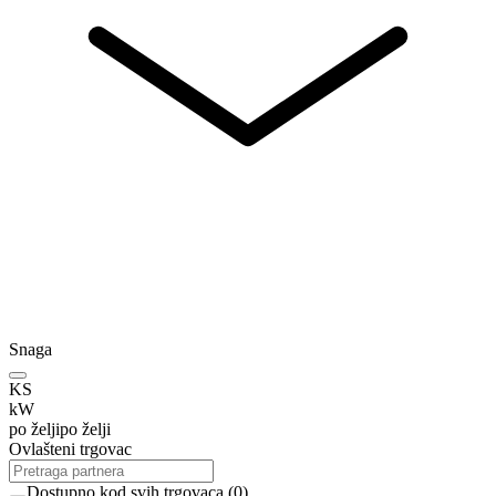
Snaga
KS
kW
po želji
po želji
Ovlašteni trgovac
Dostupno kod svih trgovaca
(
0
)