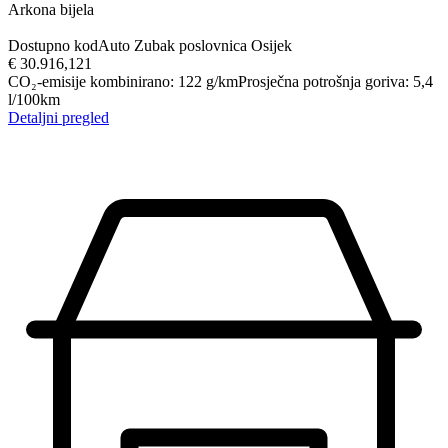
Arkona bijela
Dostupno kod
Auto Zubak poslovnica Osijek
€ 30.916,12
1
CO₂-emisije kombinirano
:
122
g/km
Prosječna potrošnja goriva
:
5,4
l/100km
Detaljni pregled