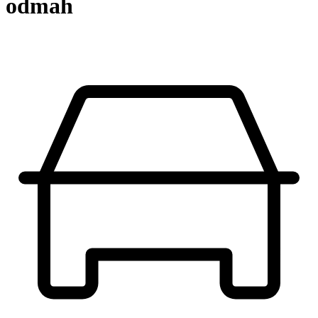
odmah