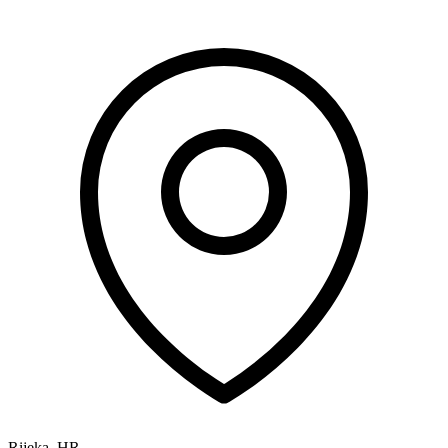
Rijeka
,
HR
-