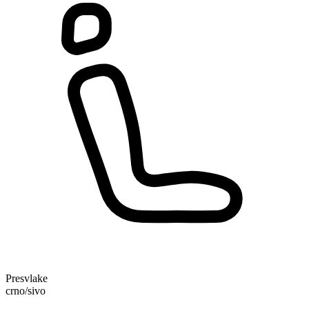
Presvlake
crno/sivo