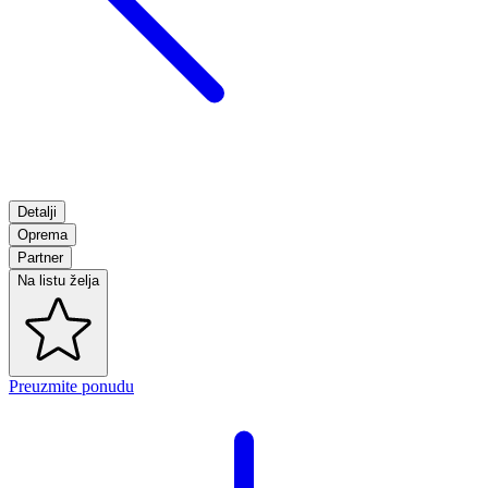
Detalji
Oprema
Partner
Na listu želja
Preuzmite ponudu