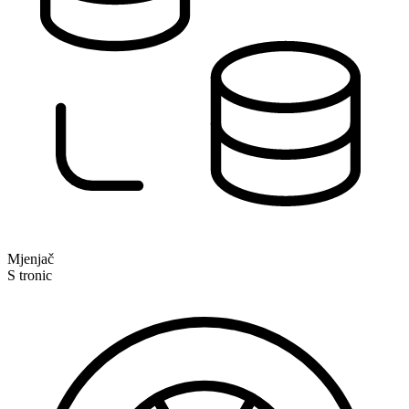
Mjenjač
S tronic