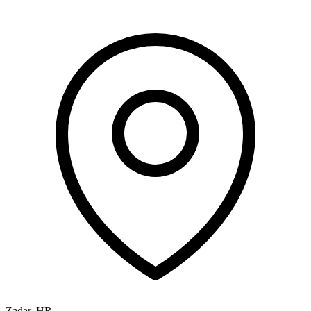
Zadar
,
HR
-