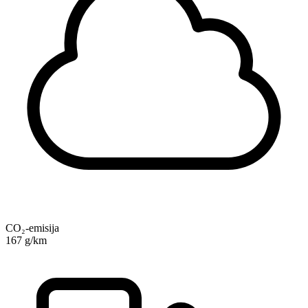
CO₂-emisija
167 g/km