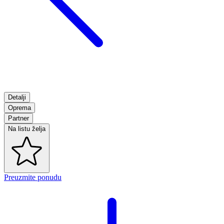
Detalji
Oprema
Partner
Na listu želja
Preuzmite ponudu