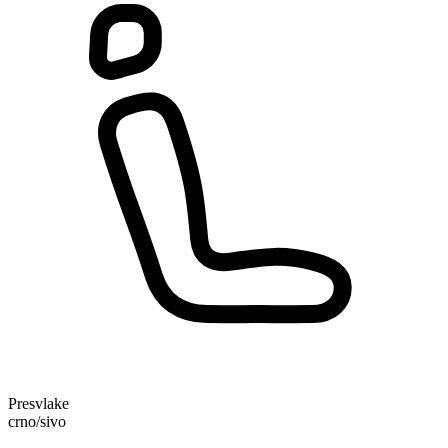
Presvlake
crno/sivo