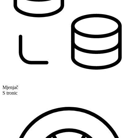
Mjenjač
S tronic